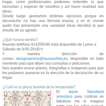
hogar, como
profesionales podemos entender lo que
necesitan y esperan de
nosotros y así hacer realidad sus
ideas.
Desde
luego aportamos distintas opciones porque en
decoración no
hay una fórmula exacta, y es el cliente
quién
tras presentarle una variedad ideas decidirá la que
resulta
de su agrado.
¿Qué horario tenéis?
Nuestro teléfono 914358340 está
disponible de Lunes a
Sábado de 9:00-20:00 h
Y nuestra dirección de
correo:
designservice@lauraashley.es,
disponible en todo
momento para que dejen sus consultas
o peticiones.
Nos pueden enviar planos, fotografías o
imágenes para que
les podamos asesorar en la
elección de la decoración de su
hogar.
¿Cuál es tu pieza favorita de la temporada?
El
tejido Mansfield
arándano
para cortinas es
fabuloso me lo
imagino
junto con las sillas nuevas