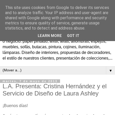
This site uses cookies from Google to deliver its services
El blog de decoracion de
and to analyze traffic. Your IP address and user-agent are
shared with Google along with performance and security
Laura Ashley
metrics to ensure quality of service, generate usage
statistics, and to detect and address abuse.
Todas las ideas para crear preciosos ambientes en tu hogar
LEARN MORE
GOT IT
o negocio: papel pintado, textil, telas, alfombras, espejos,
muebles, sofás, butacas, pintura, cojines, iluminación,
lámparas. Diseño de interiores, propuestas de decoradores,
el estilo de nuestros clientes, presentación de colecciones,...
▼
martes, 7 de mayo de 2013
L.A. Presenta: Cristina Hernández y el
Servicio de Diseño de Laura Ashley
¡Buenos días
!