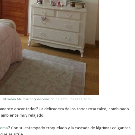
y
,
alfombra Malmaison
y
decoración de artículos espejados
amente encantador? La delicadeza de los tonos rosa talco, combinado
n ambiente muy relajado.
rema
? Con su estampado troquelado y la cascada de lágrimas colgantes
 que se sitúe.