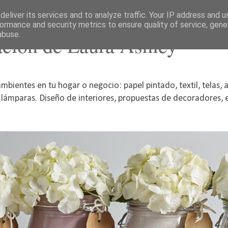
eliver its services and to analyze traffic. Your IP address and 
ormance and security metrics to ensure quality of service, gen
abuse.
acion de Laura Ashley
mbientes en tu hogar o negocio: papel pintado, textil, telas, 
, lámparas. Diseño de interiores, propuestas de decoradores, el