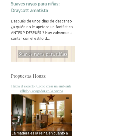
Suaves rayas para niñas:
Draycott amatista
Después de unos días de descanso
¿a quién no le apetece un fantástico
ANTES Y DESPUÉS ? Hoy volvemos a
contar con el estilo d...
Propuestas Houzz
Habla el experto: Cómo crear un ambiente
cálido y acogedor en la cocina