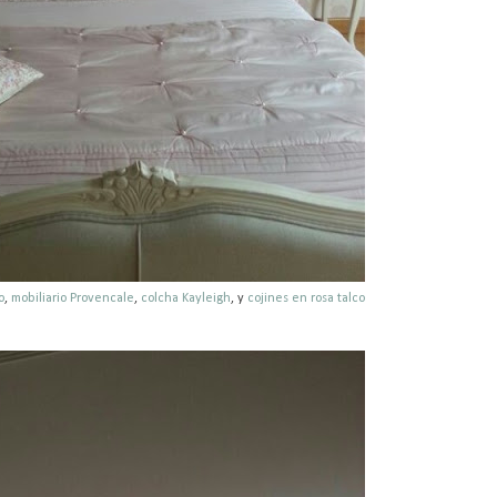
o
,
mobiliario Provencale
,
colcha Kayleigh
, y
cojines en rosa talco