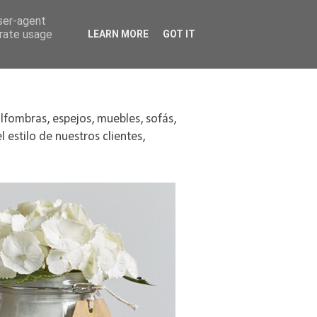
user-agent
erate usage
LEARN MORE
GOT IT
alfombras, espejos, muebles, sofás,
 estilo de nuestros clientes,