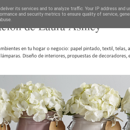
eliver its services and to analyze traffic. Your IP address and 
ormance and security metrics to ensure quality of service, gen
abuse.
acion de Laura Ashley
mbientes en tu hogar o negocio: papel pintado, textil, telas, 
, lámparas. Diseño de interiores, propuestas de decoradores, el