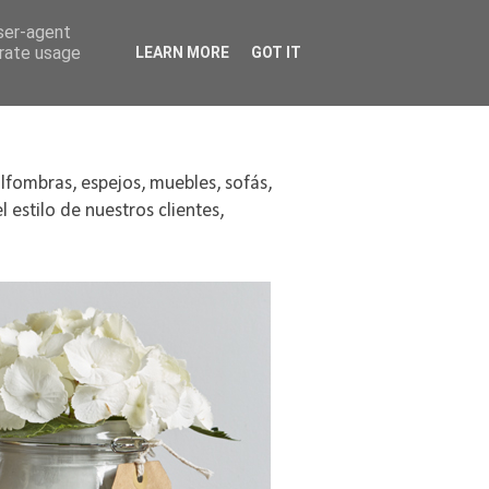
user-agent
erate usage
LEARN MORE
GOT IT
alfombras, espejos, muebles, sofás,
 estilo de nuestros clientes,