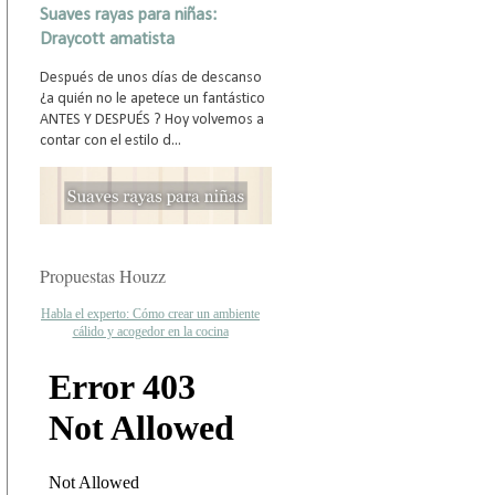
Suaves rayas para niñas:
Draycott amatista
Después de unos días de descanso
¿a quién no le apetece un fantástico
ANTES Y DESPUÉS ? Hoy volvemos a
contar con el estilo d...
Propuestas Houzz
Habla el experto: Cómo crear un ambiente
cálido y acogedor en la cocina