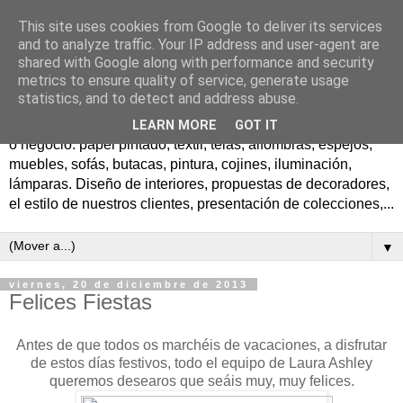
This site uses cookies from Google to deliver its services
El blog de decoracion de
and to analyze traffic. Your IP address and user-agent are
shared with Google along with performance and security
Laura Ashley
metrics to ensure quality of service, generate usage
statistics, and to detect and address abuse.
Todas las ideas para crear preciosos ambientes en tu hogar
LEARN MORE
GOT IT
o negocio: papel pintado, textil, telas, alfombras, espejos,
muebles, sofás, butacas, pintura, cojines, iluminación,
lámparas. Diseño de interiores, propuestas de decoradores,
el estilo de nuestros clientes, presentación de colecciones,...
▼
viernes, 20 de diciembre de 2013
Felices Fiestas
Antes de que todos os marchéis de vacaciones, a disfrutar
de estos días festivos, todo el equipo de Laura Ashley
queremos desearos que seáis muy, muy felices.