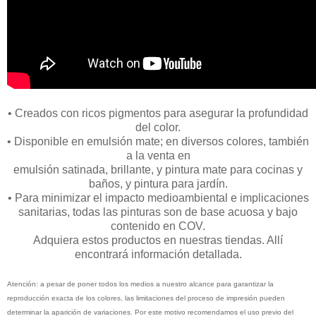
• Creados con ricos pigmentos para asegurar la profundidad
del color.
• Disponible en emulsión mate; en diversos colores, también
a la venta en
emulsión satinada, brillante, y pintura mate para cocinas y
baños, y pintura para jardín.
• Para minimizar el impacto medioambiental e implicaciones
sanitarias, todas las pinturas son de base acuosa y bajo
contenido en COV.
Adquiera estos productos en nuestras tiendas. Allí
encontrará información detallada.
Atención: a pesar de poner todos los medios a nuestro alcance para garantizar la
reproducción exacta de los colores, las limitaciones del proceso de impresión pueden
determinar la aparición de variaciones. Por este motivo recomendamos el uso previo del