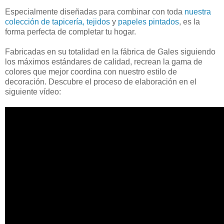
Especialmente diseñadas para combinar con toda
nuestra
colección de tapicería, tejidos
y
papeles pintados
, es la
forma perfecta de completar tu hogar.
Fabricadas en su totalidad en la fábrica de Gales siguiendo
los máximos estándares de calidad, recrean la gama de
colores que mejor coordina con nuestro estilo de
decoración. Descubre el proceso de elaboración en el
siguiente vídeo: