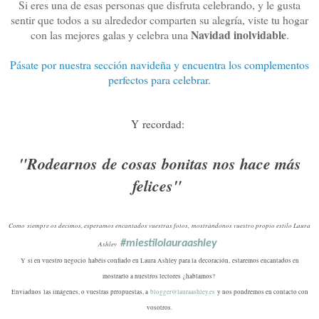
Si eres una de esas personas que disfruta celebrando, y le gusta
sentir que todos a su alrededor comparten su alegría, viste tu hogar
Navidad inolvidable
con las mejores galas y celebra una
.
Pásate por nuestra sección navideña y encuentra los complementos
perfectos para celebrar.
Y recordad:
"Rodearnos de cosas bonitas nos hace más
felices"
Como siempre os decimos, esperamos encantados vuestras fotos, mostrándonos vuestro propio estilo Laura
#miestilolauraashley
Ashley
Y si en vuestro negocio habéis confiado en Laura Ashley para la decoración, estaremos encantados en
mostrarlo a nuestros lectores ¿hablamos?
Enviadnos las imágenes, o vuestras prropuestas, a
blogger@lauraashley.es
y nos pondremos en contacto con
vosotros.