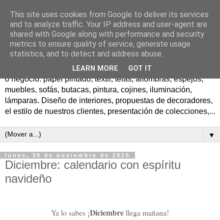
This site uses cookies from Google to deliver its services
El blog de decoracion de
and to analyze traffic. Your IP address and user-agent are
shared with Google along with performance and security
Laura Ashley
metrics to ensure quality of service, generate usage
statistics, and to detect and address abuse.
Todas las ideas para crear preciosos ambientes en tu hogar
LEARN MORE
GOT IT
o negocio: papel pintado, textil, telas, alfombras, espejos,
muebles, sofás, butacas, pintura, cojines, iluminación,
lámparas. Diseño de interiores, propuestas de decoradores,
el estilo de nuestros clientes, presentación de colecciones,...
▼
lunes, 30 de noviembre de 2015
Diciembre: calendario con espíritu
navideño
Diciembre
Ya lo sabes ¡
llega mañana!