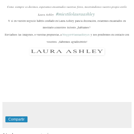
Como siempre os decimos, esperamos encantados vuestras fotos, mostrándonos vuestro propio estilo
#miestilolauraashley
Laura Ashley
Y si en vuestro negocio habéis confiado en Laura Ashley para la decoración, estaremos encantados en
mostrarlo a nuestros lectores ¿hablamos?
Enviadnos las imágenes, o vuestras propuestas, a
blogger@lauraashley.es
y nos pondremos en contacto con
vosotros.
¡Sabremos agradecértelo!
Compartir