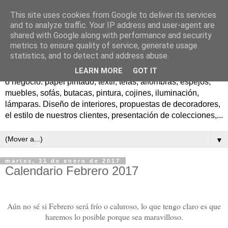
This site uses cookies from Google to deliver its services
El blog de decoracion de
and to analyze traffic. Your IP address and user-agent are
shared with Google along with performance and security
Laura Ashley
metrics to ensure quality of service, generate usage
statistics, and to detect and address abuse.
Todas las ideas para crear preciosos ambientes en tu hogar
LEARN MORE
GOT IT
o negocio: papel pintado, textil, telas, alfombras, espejos,
muebles, sofás, butacas, pintura, cojines, iluminación,
lámparas. Diseño de interiores, propuestas de decoradores,
el estilo de nuestros clientes, presentación de colecciones,...
▼
martes, 31 de enero de 2017
Calendario Febrero 2017
Aún no sé si Febrero será frío o caluroso, lo que tengo claro es que
haremos lo posible porque sea maravilloso.