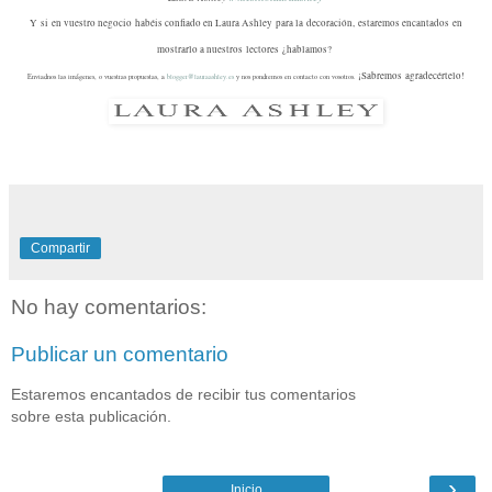
Y si en vuestro negocio habéis confiado en Laura Ashley para la decoración, estaremos encantados en
mostrarlo a nuestros lectores ¿hablamos?
¡Sabremos agradecértelo!
Enviadnos las imágenes, o vuestras propuestas, a
blogger@lauraashley.es
y nos pondremos en contacto con vosotros.
Compartir
No hay comentarios:
Publicar un comentario
Estaremos encantados de recibir tus comentarios
sobre esta publicación.
›
Inicio